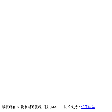
联系我们
CONTACT US
地址：广东省深圳市龙华区大浪街道新石社区石龙仔路12号
电话：400 867 0177
邮箱：admissions@merchistonacademy.cn
版权所有 © 曼彻斯通鹏程书院 (MAS)
技术支持：
竹子建站